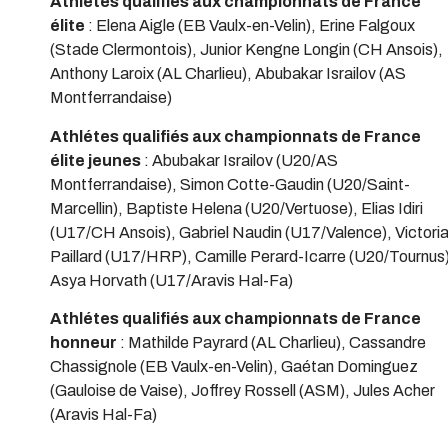
Athlétes qualifiés aux championnats de France
élite
: Elena Aigle (EB Vaulx-en-Velin), Erine Falgoux
(Stade Clermontois), Junior Kengne Longin (CH Ansois),
Anthony Laroix (AL Charlieu), Abubakar Israilov (AS
Montferrandaise)
Athlétes qualifiés aux championnats de France
élite jeunes
: Abubakar Israilov (U20/AS
Montferrandaise), Simon Cotte-Gaudin (U20/Saint-
Marcellin), Baptiste Helena (U20/Vertuose), Elias Idiri
(U17/CH Ansois), Gabriel Naudin (U17/Valence), Victori
Paillard (U17/HRP), Camille Perard-Icarre (U20/Tournus)
Asya Horvath (U17/Aravis Hal-Fa)
Athlétes qualifiés aux championnats de France
honneur
: Mathilde Payrard (AL Charlieu), Cassandre
Chassignole (EB Vaulx-en-Velin), Gaétan Dominguez
(Gauloise de Vaise), Joffrey Rossell (ASM), Jules Acher
(Aravis Hal-Fa)