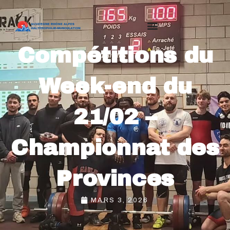
Compétitions du
Week-end du
21/02 –
Championnat des
Provinces
MARS 3, 2026