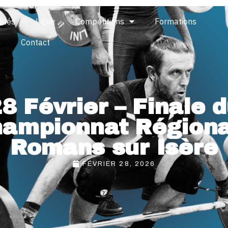
lités
Ligue
Compétitions
Formations
s
Contact
8 Février – Finale 
ampionnat Régiona
Romans sur Isère
FÉVRIER 28, 2026