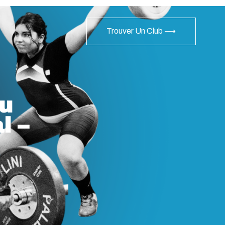
Trouver Un Club ⟶
du
l –