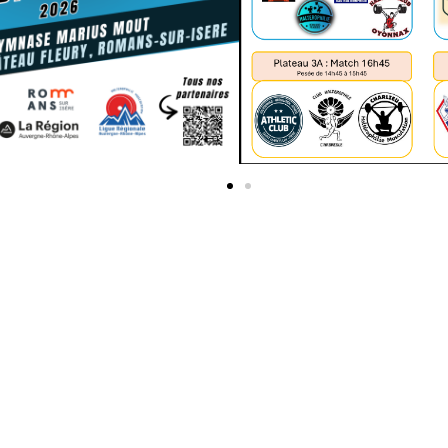
Championnats De Provinces – AS Montferrand / Saint Quentin / L’Arbresle