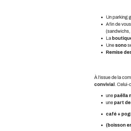
Un parking g
Afin de vous
(sandwichs, 
La
boutiqu
Une
sono
se
Remise des
À l’issue de la co
convivial
. Celui-
une
paëlla
une
part d
café + po
(boisson e