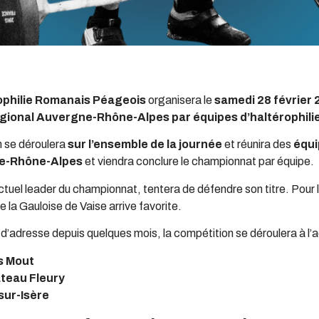
rophilie Romanais Péageois
organisera le
samedi 28 février
ional Auvergne-Rhône-Alpes par équipes d’haltérophili
 se déroulera
sur l’ensemble de la journée
et réunira des
équi
e-Rhône-Alpes
et viendra conclure le championnat par équipe.
actuel leader du championnat, tentera de défendre son titre. Pou
e la Gauloise de Vaise arrive favorite.
’adresse depuis quelques mois, la compétition se déroulera à l’
s Mout
teau Fleury
ur-Isère