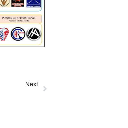
Next
Compétitions Du Week-End Du 21/02 – Championnat Des Provinces