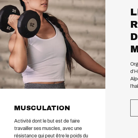
L
R
D
M
Org
d’H
Alp
l’ha
MUSCULATION
Activité dont le but est de faire
travailler ses muscles, avec une
résistance qui peut être le poids du