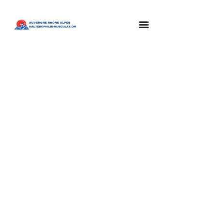
Challenge
Armand Picco –
Comité de l’Ain –
Oyonnax
JUILLET 4, 2026