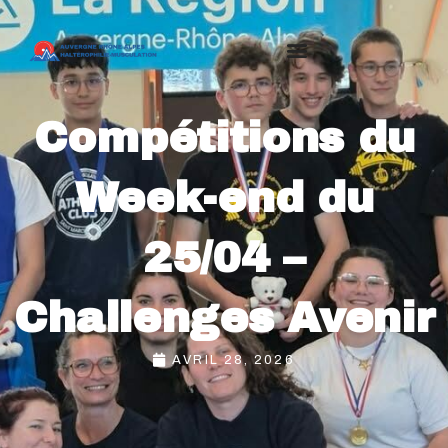
Compétitions du
Week-end du
25/04 –
Challenges Avenir
AVRIL 28, 2026