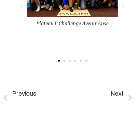
Anse
Plateau F Challenge Avenir Anse
Previous
Next
Challenge Avenir DSA – Villard-De-Lans – Journée Technique U13
[Finales Nationales] – Championnat De France Honneur – HCVM CHELLES – 2 & 3 Mai