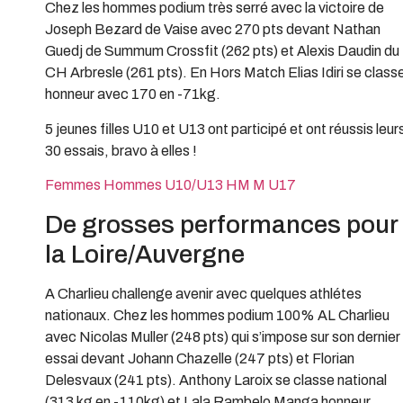
Chez les hommes podium très serré avec la victoire de
Joseph Bezard de Vaise avec 270 pts devant Nathan
Guedj de Summum Crossfit (262 pts) et Alexis Daudin du
CH Arbresle (261 pts). En Hors Match Elias Idiri se class
honneur avec 170 en -71kg.
5 jeunes filles U10 et U13 ont participé et ont réussis leur
30 essais, bravo à elles !
Femmes
Hommes
U10/U13
HM M U17
De grosses performances pour
la Loire/Auvergne
A Charlieu challenge avenir avec quelques athlétes
nationaux. Chez les hommes podium 100% AL Charlieu
avec Nicolas Muller (248 pts) qui s’impose sur son dernier
essai devant Johann Chazelle (247 pts) et Florian
Delesvaux (241 pts). Anthony Laroix se classe national
(313 kg en -110kg) et Lala Rambelo Manga honneur