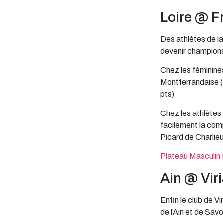
Loire @ F
Des athlètes de la
devenir champion
Chez les féminine
Montferrandaise (1
pts)
Chez les athlètes
facilement la com
Picard de Charlieu
Plateau Masculin
Ain @ Viri
Enfin le club de V
de l’Ain et de Savo