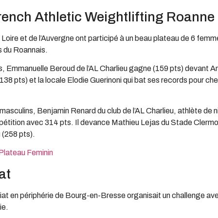
rench Athletic Weightlifting Roanne
 Loire et de l’Auvergne ont participé à un beau plateau de 6 fem
s du Roannais.
s, Emmanuelle Beroud de l’AL Charlieu gagne (159 pts) devant Ana
38 pts) et la locale Elodie Guerinoni qui bat ses records pour ch
 masculins, Benjamin Renard du club de l’AL Charlieu, athlète de
pétition avec 314 pts. Il devance Mathieu Lejas du Stade Clermo
 (258 pts).
Plateau Feminin
at
iriat en périphérie de Bourg-en-Bresse organisait un challenge av
ie.