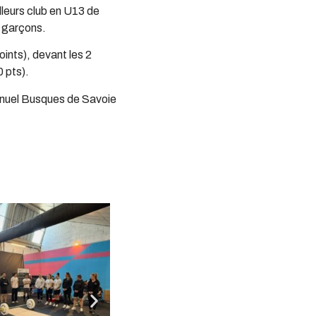
lleurs club en U13 de
s garçons.
ints), devant les 2
 pts).
anuel Busques de Savoie