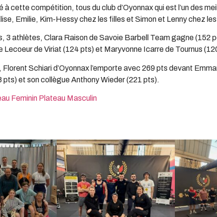
é à cette compétition, tous du club d’Oyonnax qui est l’un des mei
ise, Emilie, Kim-Hessy chez les filles et Simon et Lenny chez le
s, 3 athlètes, Clara Raison de Savoie Barbell Team gagne (152 po
 Lecoeur de Viriat (124 pts) et Maryvonne Icarre de Tournus (120
 Florent Schiari d’Oyonnax l’emporte avec 269 pts devant Emm
 pts) et son collègue Anthony Wieder (221 pts).
eau Feminin
Plateau Masculin