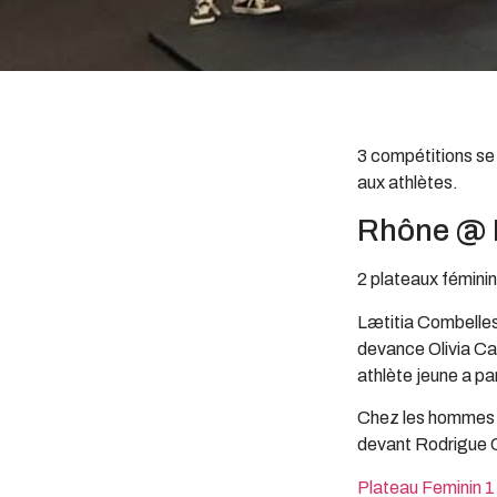
3 compétitions se 
aux athlètes.
Rhône @ E
2 plateaux féminin
Lætitia Combelles 
devance Olivia Cal
athlète jeune a pa
Chez les hommes m
devant Rodrigue C
Plateau Feminin 1