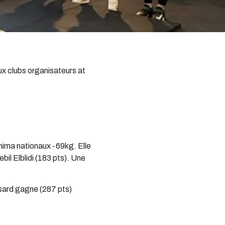
ux clubs organisateurs at
nima nationaux -69kg. Elle
il Elblidi (183 pts). Une
sard gagne (287 pts)