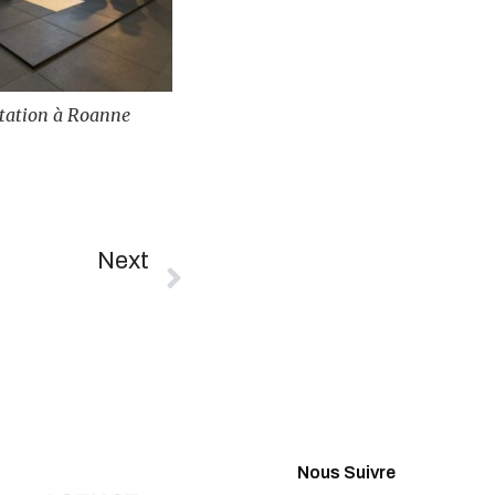
Challenge Avenir @ Viriat
Plateau à Roanne
Next
Compétitions Du Week-End Du 29/03 – Championnat AURA 2026
Nous Suivre