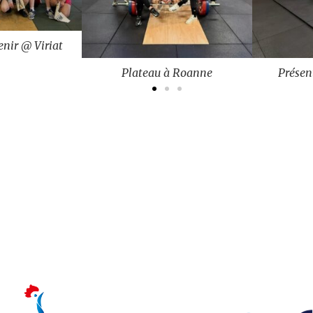
Plateau à Roanne
Présentation à Roanne
Championnat AURA – 28 & 29 Mars – Chambéry- CROSSFIT Pour TOUS