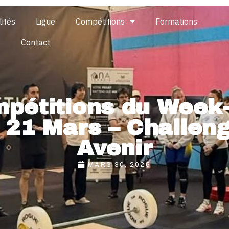
lités
Ligue
Compétitions
Formations
s
Contact
pétitions du Week
 21 Mars – Challen
Avenir
MARS 30, 2026