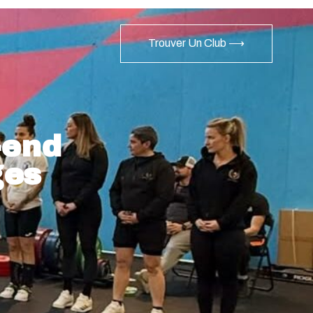
Trouver Un Club ⟶
-end
ges