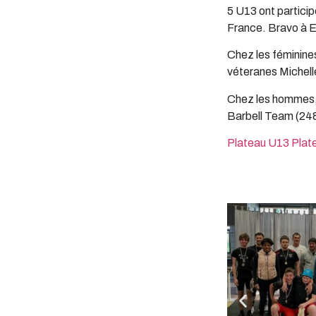
5 U13 ont particip
France. Bravo à El
Chez les féminine
véteranes Michelle
Chez les hommes,
Barbell Team (248
Plateau U13
Plat