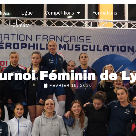
lités
Ligue
Compétitions
Formations
s
Contact
urnoi Féminin de L
FÉVRIER 19, 2026