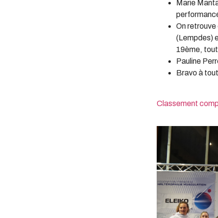
Marie Mantar
performanc
On retrouve 
(Lempdes) e
19ème, tout
Pauline Perr
Bravo à tout
Classement comp