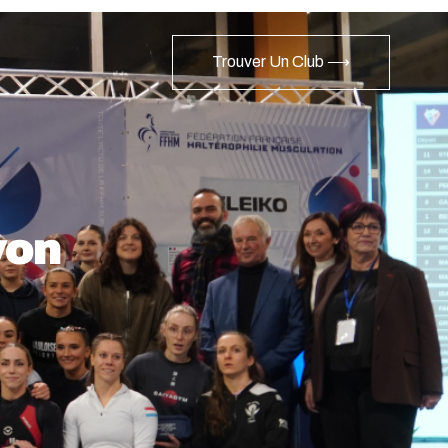
Trouver Un Club ⟶
yon