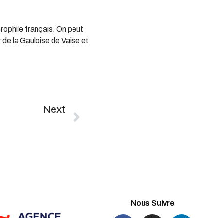
rophile français. On peut
r de la Gauloise de Vaise et
Next
Championnats De Provinces – AS Montferrand / Saint Quentin / L’Arbresle
Nous Suivre