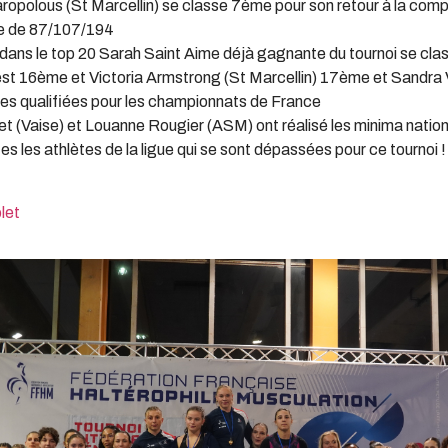
opolous (St Marcellin) se classe 7ème pour son retour à la compé
e de 87/107/194
dans le top 20 Sarah Saint Aime déjà gagnante du tournoi se cla
st 16ème et Victoria Armstrong (St Marcellin) 17ème et Sandra
es qualifiées pour les championnats de France
et (Vaise) et Louanne Rougier (ASM) ont réalisé les minima natio
es les athlètes de la ligue qui se sont dépassées pour ce tournoi !
let