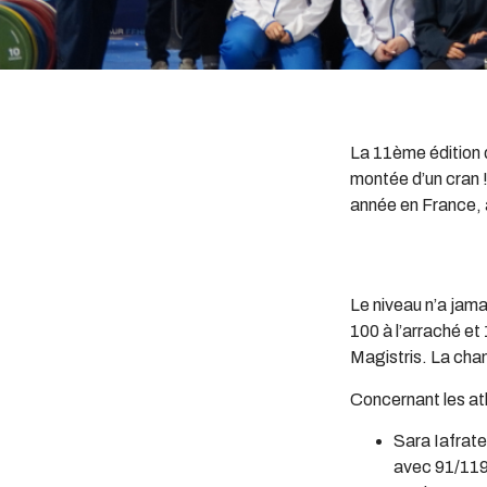
La 11ème édition d
montée d’un cran 
année en France, 
Le niveau n’a jama
100 à l’arraché et
Magistris. La cha
Concernant les ath
Sara Iafrate
avec 91/119