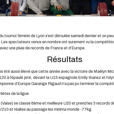
u tournoi féminin de Lyon s’est déroulée samedi dernier et on peut
! Les spectateurs venus en nombre ont surement vu la compétition
avec une pluie de records de France et d’Europe.
Résultats
is été aussi élevé que cette année avec la victoire de Maëlyn Mic
 120 à l’épaulé jeté, devant la U15 espagnole Emily Ibanez et l’ol
mpionne d’Europe Garange Rigaud n’a pas pu terminer la compétiti
létes de la ligue
 (Vaise) se classe 6ème et meilleure U20 et prend les 3 records 
/210 et réalise au passage les minima monde -77kg.