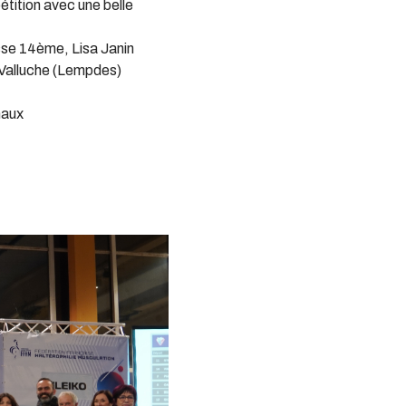
tition avec une belle
sse 14ème, Lisa Janin
 Valluche (Lempdes)
naux