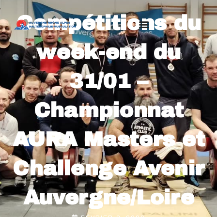
Compétitions du
week-end du
31/01 –
Championnat
AURA Masters et
Challenge Avenir
Auvergne/Loire