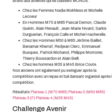
Bravo aux athlètes qui se classent MONDE :
Chez les Femmes Nadia Mokhless et Michelle
Lecoeur
En Hommes M70 à M85 Pascal Demon, Claude
Guérin, Alain Renault, Jean-Marie Nivard, Sarkis
Durguerian, François Calle et Michel Hacherelle.
Chez les Hommes M50 à M65 Jérôme Baillet,
Benamar Kherraf, Redjean Clerc, Emmanuel
Busques, Patrick Michanol, Philippe Montorier,
Thierry Boussardon et Alain Belli
Chez les hommes M35 à M45 Brice Coute.
Nos anciens ont également pu swinguer après la
compétition avec un repas et bal dansant organisé après 
compétition.
Résultats
Plateau 1 (M70 M85)
Plateau 2 (M50 M65)
Plateau 3 (F)
Plateau 4 (M35 M45)
Challenge Avenir