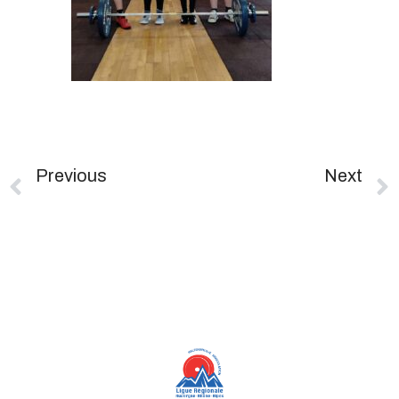
Previous
Next
3ème Tour Championnat AURA Des Clubs
Compétitions Du Week-End Du 17/01 – 3ème Tour Par Équipe