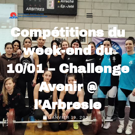
Compétitions du
week-end du
10/01 – Challenge
Avenir @
l’Arbresle
JANVIER 19, 2026