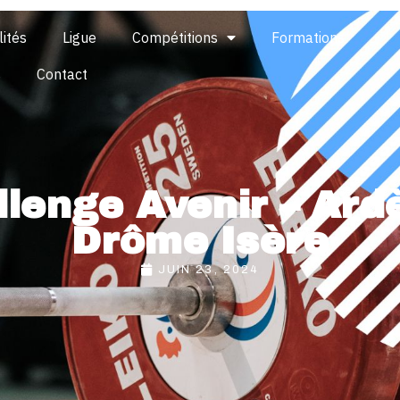
lités
Ligue
Compétitions
Formations
s
Contact
llenge Avenir – Ard
Drôme Isère
JUIN 23, 2024