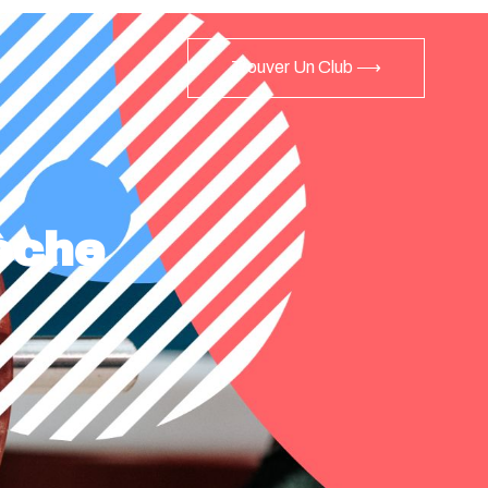
Trouver Un Club ⟶
èche